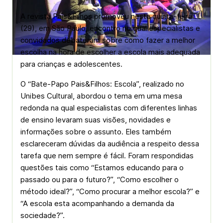
A revista Pais&Filhos promoveu nesta quinta-feira
(29), em São Paulo, encontro no qual especialistas e
convidados debateram sobre como fazer a melhor
escolha na hora de escolher a escola mais adequada
para crianças e adolescentes.
O “Bate-Papo Pais&Filhos: Escola”, realizado no
Unibes Cultural, abordou o tema em uma mesa
redonda na qual especialistas com diferentes linhas
de ensino levaram suas visões, novidades e
informações sobre o assunto. Eles também
esclareceram dúvidas da audiência a respeito dessa
tarefa que nem sempre é fácil. Foram respondidas
questões tais como “Estamos educando para o
passado ou para o futuro?”, “Como escolher o
método ideal?”, “Como procurar a melhor escola?” e
“A escola esta acompanhando a demanda da
sociedade?”.