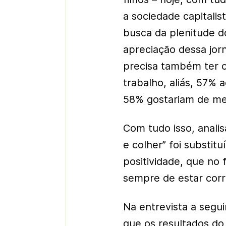
a sociedade capitalis
busca da plenitude d
apreciação dessa jor
precisa também ter o
trabalho, aliás, 57% 
58% gostariam de mel
Com tudo isso, analis
e colher” foi substit
positividade, que no
sempre de estar corr
Na entrevista a segu
que os resultados d