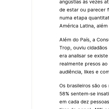
angústias às vezes a
de estar ou parecer f
numa etapa quantitati
América Latina, além 
Além do País, a Con
Trop, ouviu cidadãos
era analisar se exist
realmente presos ao
audiência, likes e com
Os brasileiros são os
58% sentem-se insatis
em cada dez pessoas