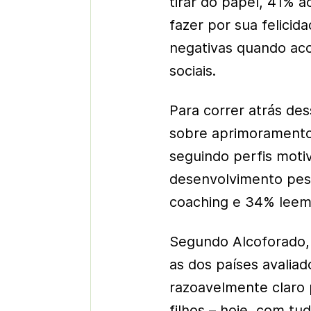
tirar do papel, 41%
fazer por sua felici
negativas quando ac
sociais.
Para correr atrás d
sobre aprimoramento 
seguindo perfis moti
desenvolvimento pess
coaching e 34% leem 
Segundo Alcoforado, 
as dos países avalia
razoavelmente claro 
filhos – hoje, com t