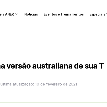
e a ANER
Notícias
Eventos e Treinamentos
Especiais
 versão australiana de sua T
1
Última atualização: 10 de fevereiro de 2021