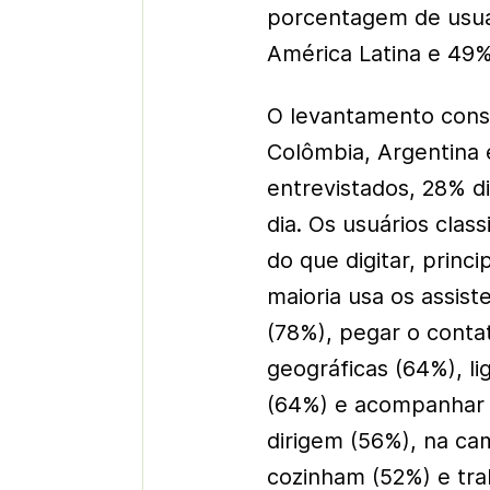
porcentagem de usuár
América Latina e 49% 
O levantamento consu
Colômbia, Argentina e
entrevistados, 28% d
dia. Os usuários clas
do que digitar, princ
maioria usa os assis
(78%), pegar o conta
geográficas (64%), 
(64%) e acompanhar 
dirigem (56%), na c
cozinham (52%) e tr