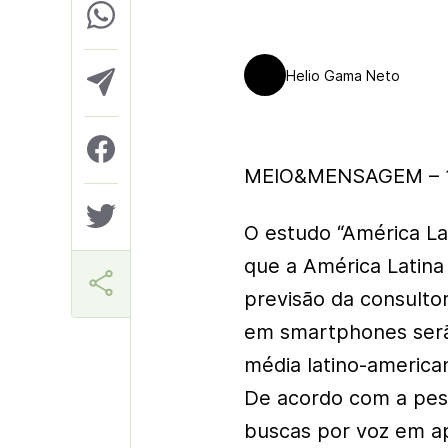
Helio Gama Neto
MEIO&MENSAGEM – 1
O estudo “América La
que a América Latina 
previsão da consulto
em smartphones serão 
média latino-america
De acordo com a pesq
buscas por voz em ap