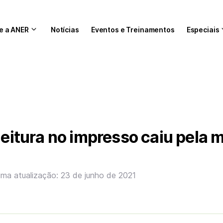
e a ANER
Notícias
Eventos e Treinamentos
Especiais
 leitura no impresso caiu pela
ima atualização: 23 de junho de 2021