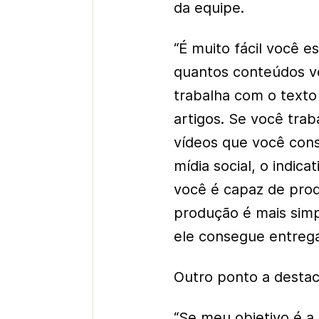
da equipe.
“É muito fácil você
quantos conteúdos vo
trabalha com o texto 
artigos. Se você tra
vídeos que você cons
mídia social, o indic
você é capaz de prod
produção é mais simp
ele consegue entrega
Outro ponto a destaca
“Se meu objetivo é a