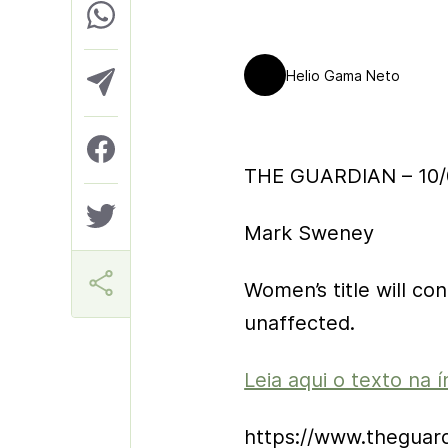
Helio Gama Neto
THE GUARDIAN – 10/
Mark Sweney
Women’s title will co
unaffected.
Leia aqui o texto na í
https://www.theguard