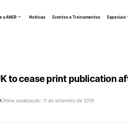
e a ANER
Notícias
Eventos e Treinamentos
Especiais
K to cease print publication af
9
Última atualização: 11 de setembro de 2019