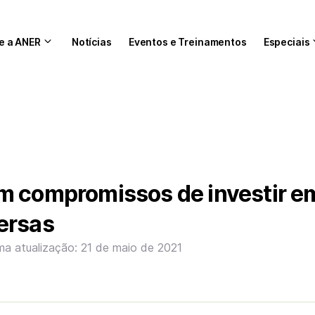
e a ANER
Notícias
Eventos e Treinamentos
Especiais
m compromissos de investir e
ersas
ma atualização: 21 de maio de 2021