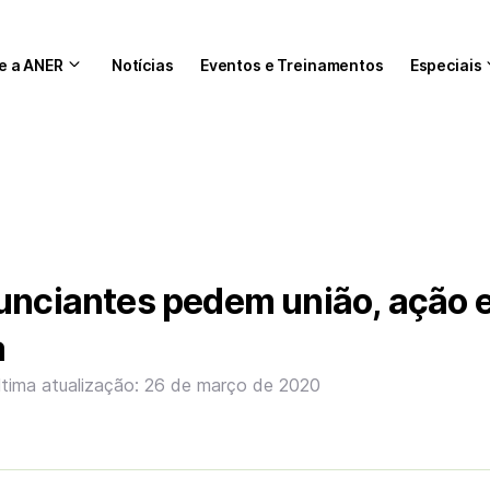
e a ANER
Notícias
Eventos e Treinamentos
Especiais
unciantes pedem união, ação 
a
ltima atualização: 26 de março de 2020