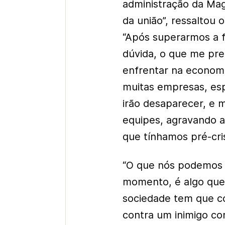
administração da Maga
da união”, ressaltou
“Após superarmos a f
dúvida, o que me pr
enfrentar na econom
muitas empresas, es
irão desaparecer, e 
equipes, agravando 
que tínhamos pré-cris
“O que nós podemos f
momento, é algo que
sociedade tem que co
contra um inimigo c