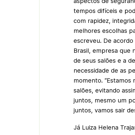
aspectos de seguranç
tempos difíceis e p
com rapidez, integri
melhores escolhas p
escreveu. De acord
Brasil, empresa que
de seus salões e a de
necessidade de as pe
momento. “Estamos 
salões, evitando ass
juntos, mesmo um po
juntos, vamos sair de
Já Luiza Helena Traj