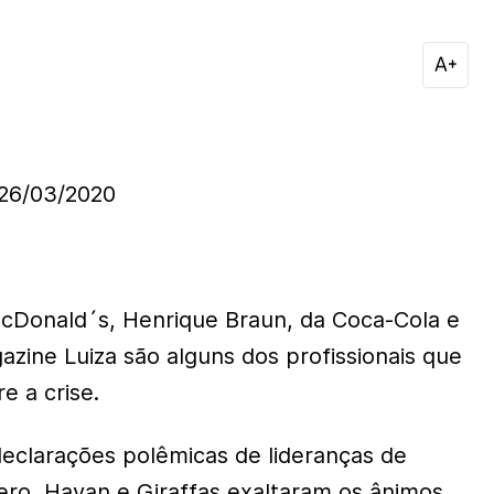
6/03/2020
cDonald´s, Henrique Braun, da Coca-Cola e
azine Luiza são alguns dos profissionais que
e a crise.
 declarações polêmicas de lideranças de
o, Havan e Giraffas exaltaram os ânimos