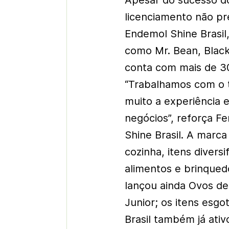
Apesar do sucesso d
licenciamento não pre
Endemol Shine Brasil
como Mr. Bean, Black 
conta com mais de 30
“Trabalhamos com o t
muito a experiência 
negócios”, reforça F
Shine Brasil. A marca
cozinha, itens divers
alimentos e brinque
lançou ainda Ovos d
Junior; os itens es
Brasil também já ati