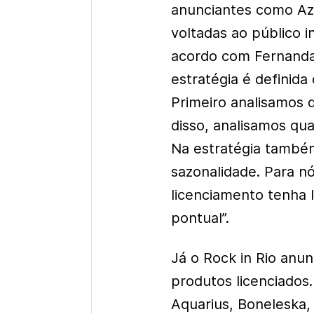
anunciantes como Azu
voltadas ao público i
acordo com Fernanda
estratégia é definid
Primeiro analisamos q
disso, analisamos qu
Na estratégia també
sazonalidade. Para n
licenciamento tenha 
pontual”.
Já o Rock in Rio anu
produtos licenciados.
Aquarius, Boneleska, 