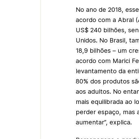
No ano de 2018, ess
acordo com a Abral (
US$ 240 bilhões, se
Unidos. No Brasil, t
18,9 bilhões – um cr
acordo com Marici Fer
levantamento da ent
80% dos produtos são
aos adultos. No enta
mais equilibrada ao l
perder espaço, mas a
aumentar”, explica.