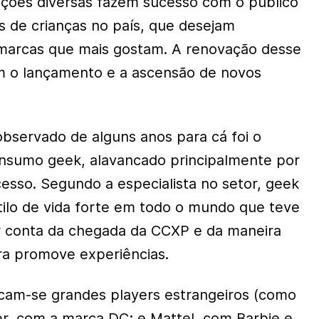
ções diversas fazem sucesso com o público
s de crianças no país, que desejam
marcas que mais gostam. A renovação desse
 o lançamento e a ascensão de novos
bservado de alguns anos para cá foi o
onsumo geek, alavancado principalmente por
cesso. Segundo a especialista no setor, geek
ilo de vida forte em todo o mundo que teve
 conta da chegada da CCXP e da maneira
ra promove experiências.
cam-se grandes players estrangeiros (como
r, com a marca DC; e Mattel, com Barbie e