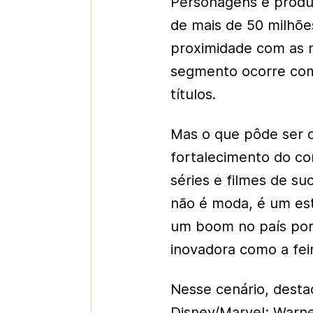
Personagens e produ
de mais de 50 milhõe
proximidade com as 
segmento ocorre com
títulos.
Mas o que pôde ser o
fortalecimento do c
séries e filmes de su
não é moda, é um est
um boom no país por
inovadora como a fei
Nesse cenário, desta
Disney/Marvel; Warne