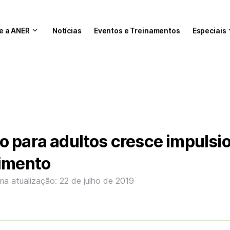
e a ANER
Notícias
Eventos e Treinamentos
Especiais
o para adultos cresce impulsi
nimento
ima atualização: 22 de julho de 2019