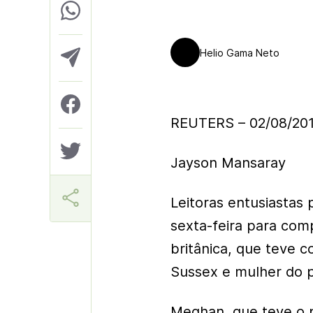
Helio Gama Neto
REUTERS – 02/08/20
Jayson Mansaray
Leitoras entusiastas p
sexta-feira para com
britânica, que teve 
Sussex e mulher do p
Meghan, que teve o p