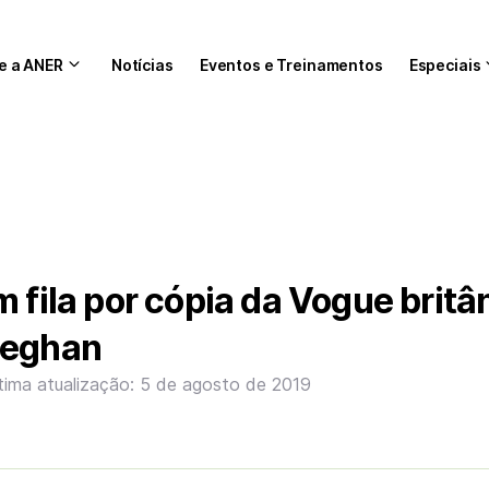
e a ANER
Notícias
Eventos e Treinamentos
Especiais
m fila por cópia da Vogue britâ
Meghan
tima atualização: 5 de agosto de 2019