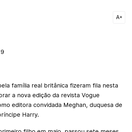
19
ela família real britânica fizeram fila nesta
prar a nova edição da revista Vogue
como editora convidada Meghan, duquesa de
ríncipe Harry.
rimeiro filho em maio, passou sete meses