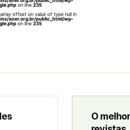
s/aner.org.br/public_html/wp-
gle.php
on line
235
array offset on value of type null in
s/aner.org.br/public_html/wp-
gle.php
on line
235
des
O melhor
revistas