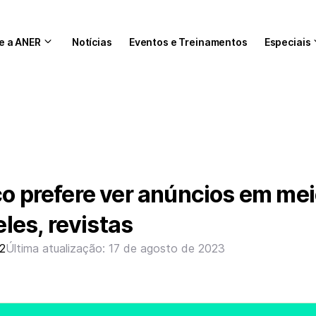
e a ANER
Notícias
Eventos e Treinamentos
Especiais
co prefere ver anúncios em me
eles, revistas
22
Última atualização: 17 de agosto de 2023