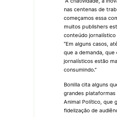
“A criatividade, a in
nas centenas de tra
começamos essa comp
muitos publishers e
conteúdo jornalístico 
“Em alguns casos, at
que a demanda, que o
jornalísticos estão 
consumindo.”
Bonilla cita alguns 
grandes plataformas 
Animal Político, que
fidelização de audiê