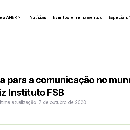
e a ANER
Notícias
Eventos e Treinamentos
Especiais
ída para a comunicação no mu
z Instituto FSB
ltima atualização: 7 de outubro de 2020