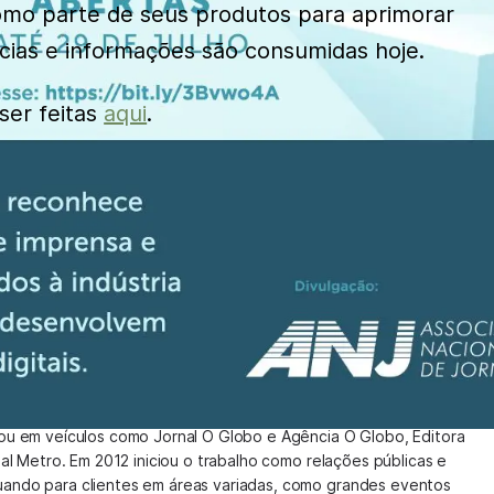
 como parte de seus produtos para aprimorar
cias e informações são consumidas hoje.
ser feitas
aqui
.
isam ser compartilhadas. Formada em Comunicação Social,
Federal Fluminense (RJ), iniciou carreira em redação em 1988 e
hou em veículos como Jornal O Globo e Agência O Globo, Editora
nal Metro. Em 2012 iniciou o trabalho como relações públicas e
uando para clientes em áreas variadas, como grandes eventos