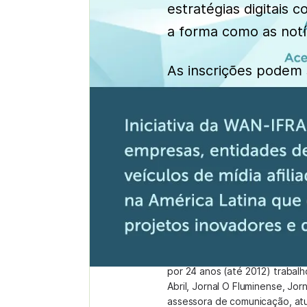
estratégias digitais
a forma como as notí
As inscrições podem 
Márcia Miranda
Administrator
Acredita que boas ideias prec
Jornalismo, pela Universidade 
por 24 anos (até 2012) trabal
Abril, Jornal O Fluminense, Jor
assessora de comunicação, at