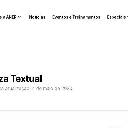
e a ANER
Notícias
Eventos e Treinamentos
Especiais
za Textual
ma atualização: 4 de maio de 2020