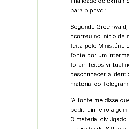
finalidade de extrair
para o povo.”
Segundo Greenwald, 
ocorreu no início de
feita pelo Ministério
fonte por um intermed
foram feitos virtua
desconhecer a identi
material do Telegram
“A fonte me disse q
pediu dinheiro algum 
O material divulgado
e a Folha de S.Paul