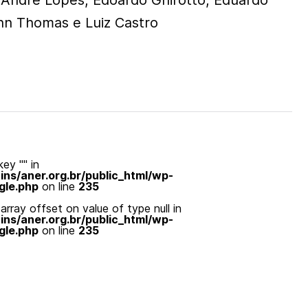
André Lopes, Edoardo Ghirotto, Eduardo
nn Thomas e Luiz Castro
ey "" in
s/aner.org.br/public_html/wp-
gle.php
on line
235
array offset on value of type null in
s/aner.org.br/public_html/wp-
gle.php
on line
235