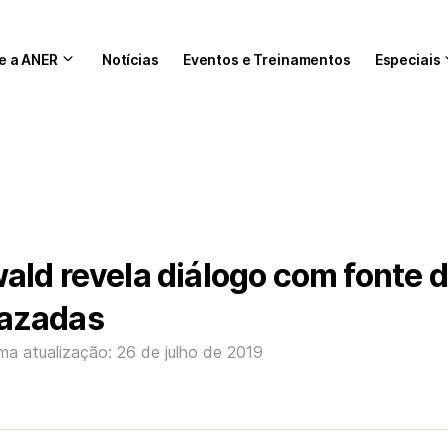
e a ANER
Notícias
Eventos e Treinamentos
Especiais
ld revela diálogo com fonte 
azadas
ima atualização: 26 de julho de 2019