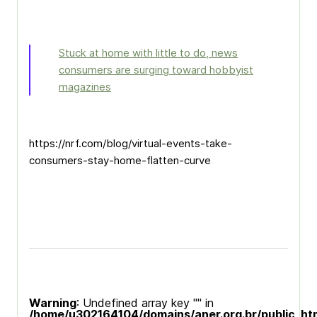
Stuck at home with little to do, news
consumers are surging toward hobbyist
magazines
https://nrf.com/blog/virtual-events-take-
consumers-stay-home-flatten-curve
Warning
: Undefined array key "" in
/home/u302164104/domains/aner.org.br/public_ht