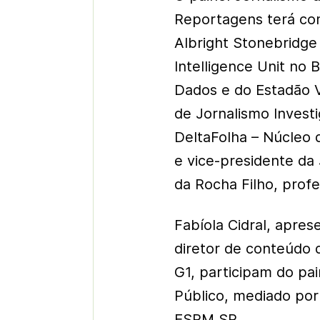
Reportagens terá com
Albright Stonebridg
Intelligence Unit no B
Dados e do Estadão Ve
de Jornalismo Investi
DeltaFolha – Núcleo 
e vice-presidente da
da Rocha Filho, prof
Fabíola Cidral, apres
diretor de conteúdo 
G1, participam do pa
Público, mediado por
ESPM SP.