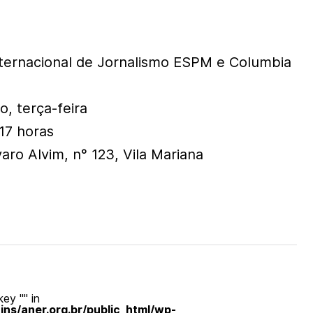
nternacional de Jornalismo ESPM e Columbia
, terça-feira
17 horas
aro Alvim, n° 123, Vila Mariana
ey "" in
s/aner.org.br/public_html/wp-