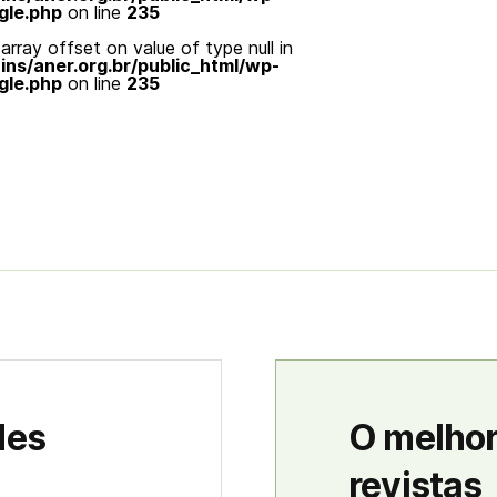
gle.php
on line
235
array offset on value of type null in
s/aner.org.br/public_html/wp-
gle.php
on line
235
des
O melhor
revistas