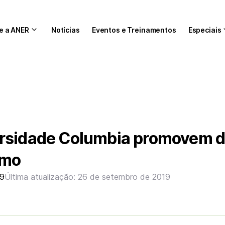
e a ANER
Notícias
Eventos e Treinamentos
Especiais
rsidade Columbia promovem 
smo
19
Última atualização: 26 de setembro de 2019