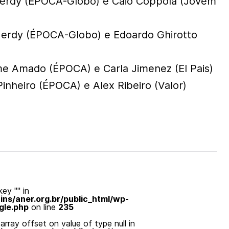
Herdy (ÉPOCA-Globo) e Caio Coppola (Jovem
Herdy (ÉPOCA-Globo) e Edoardo Ghirotto
e Amado (ÉPOCA) e Carla Jimenez (El Pais)
inheiro (ÉPOCA) e Alex Ribeiro (Valor)
ey "" in
s/aner.org.br/public_html/wp-
gle.php
on line
235
array offset on value of type null in