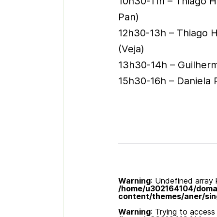
10h30-11h – Thiago 
Pan)
12h30-13h – Thiago 
(Veja)
13h30-14h – Guilherm
15h30-16h – Daniela P
Warning
: Undefined array k
/home/u302164104/domain
content/themes/aner/sin
Warning
: Trying to access 