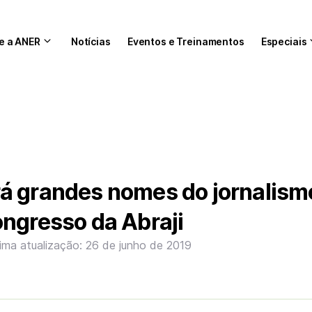
e a ANER
Notícias
Eventos e Treinamentos
Especiais
á grandes nomes do jornalism
ngresso da Abraji
tima atualização: 26 de junho de 2019