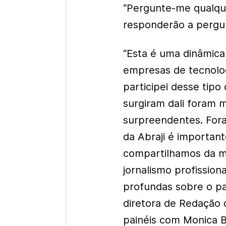
“Pergunte-me qualque
responderão a pergun
“Esta é uma dinâmic
empresas de tecnolog
participei desse tipo
surgiram dali foram m
surpreendentes. For
da Abraji é importan
compartilhamos da m
jornalismo profissiona
profundas sobre o paí
diretora de Redação 
painéis com Monica B