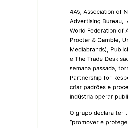
4A’s, Association of 
Advertising Bureau, I
World Federation of 
Procter & Gamble, U
Mediabrands), Public
e The Trade Desk sã
semana passada, torn
Partnership for Resp
criar padrões e pro
indústria operar publ
O grupo declara ter t
“promover e proteger