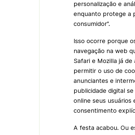
personalização e anál
enquanto protege a p
consumidor”.
Isso ocorre porque os
navegação na web qu
Safari e Mozilla já d
permitir o uso de co
anunciantes e interme
publicidade digital se
online seus usuário
consentimento explíc
A festa acabou. Ou es