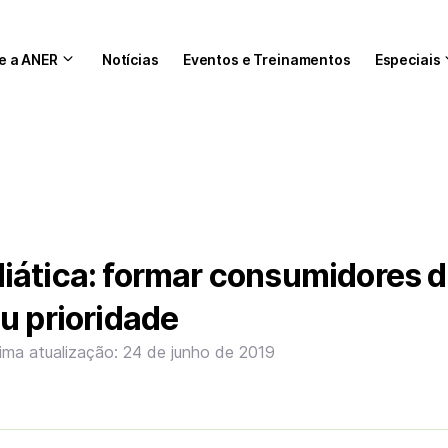
e a ANER
Notícias
Eventos e Treinamentos
Especiais
iática: formar consumidores 
u prioridade
tima atualização: 24 de junho de 2019