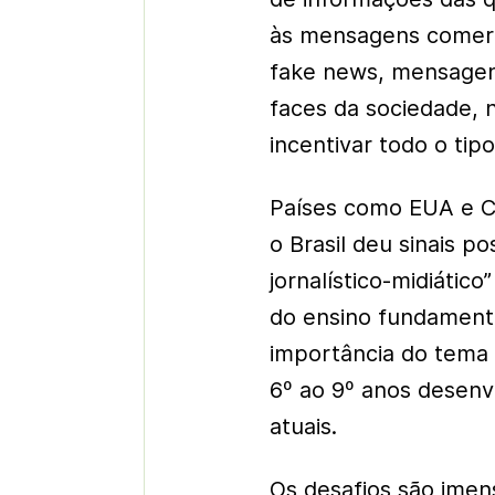
às mensagens comerci
fake news, mensagens
faces da sociedade,
incentivar todo o tipo
Países como EUA e Ca
o Brasil deu sinais p
jornalístico-midiáti
do ensino fundamenta
importância do tema 
6º ao 9º anos desenv
atuais.
Os desafios são imens