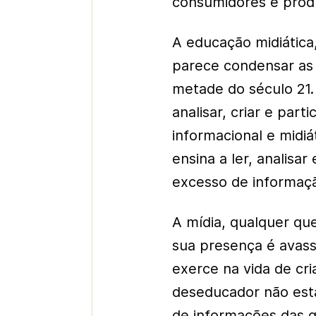
consumidores e prod
A educação midiática,
parece condensar as 
metade do século 21.
analisar, criar e part
informacional e midiá
ensina a ler, analis
excesso de informaç
A mídia, qualquer qu
sua presença é avass
exerce na vida de cr
deseducador não está
de informações das q