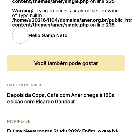
content/themes/aner/single.php
on line
235
Warning
: Trying to access array offset on value
of type null in
/home/u302164104/domains/aner.org.br/public_ht
content/themes/aner/single.php
on line
235
Helio Gama Neto
Você também pode gostar
CAFÉ COM ANER
Depois da Copa, Café com Aner chega à 150a.
edição com Ricardo Gandour
INSPIRE-SE
Future Newsrooms Study 2026: Enfim, o que há