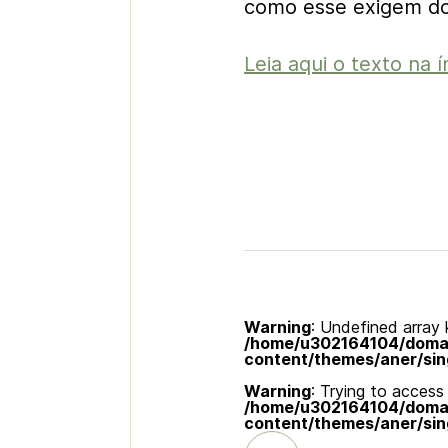
como esse exigem dos
Leia aqui o texto na í
Warning
: Undefined array k
/home/u302164104/domain
content/themes/aner/sin
Warning
: Trying to access 
/home/u302164104/domain
content/themes/aner/sin