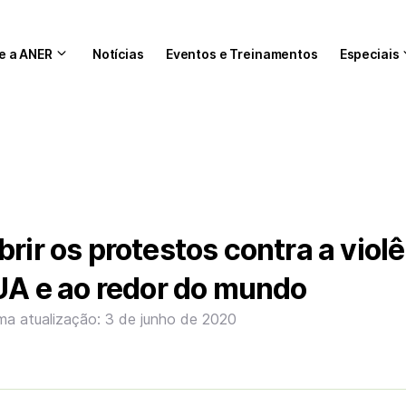
e a ANER
Notícias
Eventos e Treinamentos
Especiais
rir os protestos contra a viol
EUA e ao redor do mundo
ima atualização: 3 de junho de 2020