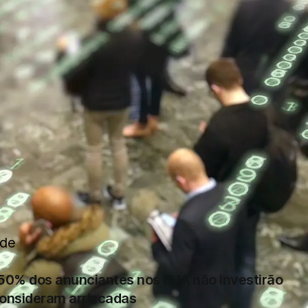
ade
50% dos anunciantes nos EUA não investirão
onsideram arriscadas