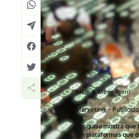
Aner
Meio & Mensagem
Marketing – Publicid
Pesquisa mostra que 
em plataformas que c