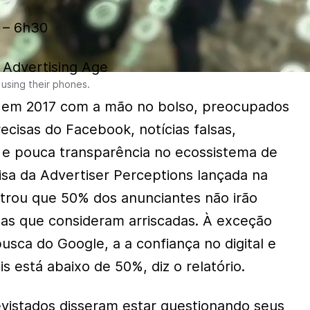
7 – 6h30
 Advertising Age
 using their phones.
em 2017 com a mão no bolso, preocupados
ecisas do Facebook, notícias falsas,
 e pouca transparência no ecossistema de
sa da Advertiser Perceptions lançada na
rou que 50% dos anunciantes não irão
mas que consideram arriscadas. À exceção
sca do Google, a a confiança no digital e
s está abaixo de 50%, diz o relatório.
evistados disseram estar questionando seus