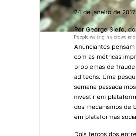
24 de janeiro de 201
Por George Slefo, do
People waiting in a crowd and
Anunciantes pensam 
com as métricas impr
problemas de fraude
ad techs. Uma pesqui
semana passada most
investir em platafor
dos mecanismos de bu
em plataformas sociai
Dois terços dos entr