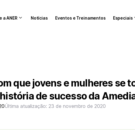
e a ANER
Notícias
Eventos e Treinamentos
Especiais
om que jovens e mulheres se 
 história de sucesso da Amedi
20
Última atualização: 23 de novembro de 2020