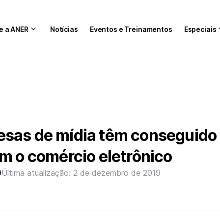
e a ANER
Notícias
Eventos e Treinamentos
Especiais
sas de mídia têm conseguido
m o comércio eletrônico
9
Última atualização: 2 de dezembro de 2019