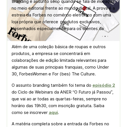
Branding
é assunto sério quando se fala de inovação
no meio editorial frente ao mundo digital. A prova é a
estreia da Forbes no comércio eletrônico com uma
loja própria que oferece produtos exclusivos,
desenhados especialmente para os clientes da
Revista.
Além de uma coleção básica de roupas e outros
produtos, a empresa se concentrará em
colaborações de edição limitada relevantes para
algumas de suas principais franquias, como Under
30, ForbesWomen e For (bes) The Culture.
O assunto
branding
também foi tema do
episódio 2
do Ciclo de Webinars da ANER “O Futuro já Passou”,
que vai ao ar todas as quartas-feiras, sempre no
horário das 19h30, com inscrição gratuita. Saiba
como se inscrever
aqui
.
A matéria completa sobre a entrada da Forbes no