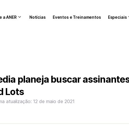
e a ANER
Notícias
Eventos e Treinamentos
Especiais
dia planeja buscar assinantes
d Lots
ma atualização: 12 de maio de 2021