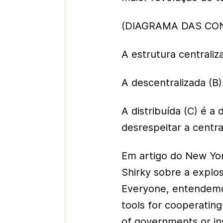
(DIAGRAMA DAS CO
A estrutura centraliz
A descentralizada (B)
A distribuída (C) é a
desrespeitar a centra
Em artigo do New Yor
Shirky sobre a expl
Everyone, entendemos 
tools for cooperating
of governments or ins