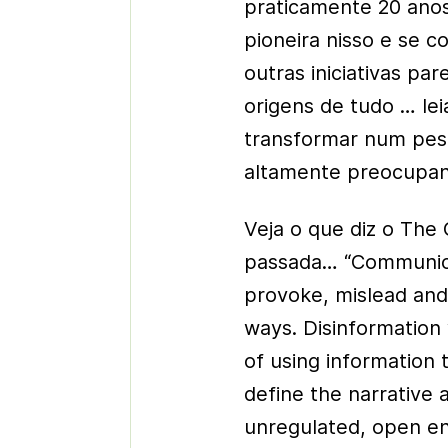
praticamente 20 ano
pioneira nisso e se c
outras iniciativas p
origens de tudo … leia
transformar num pesa
altamente preocupan
Veja o que diz o Th
passada… “Communica
provoke, mislead and 
ways. Disinformation 
of using information 
define the narrative 
unregulated, open e