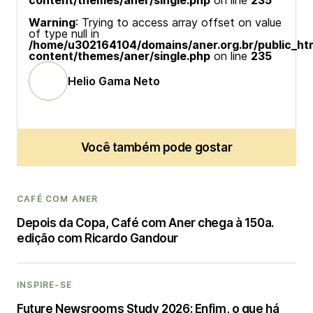
content/themes/aner/single.php
on line
235
Warning
: Trying to access array offset on value
of type null in
/home/u302164104/domains/aner.org.br/public_ht
content/themes/aner/single.php
on line
235
Helio Gama Neto
Você também pode gostar
CAFÉ COM ANER
Depois da Copa, Café com Aner chega à 150a.
edição com Ricardo Gandour
INSPIRE-SE
Future Newsrooms Study 2026: Enfim, o que há