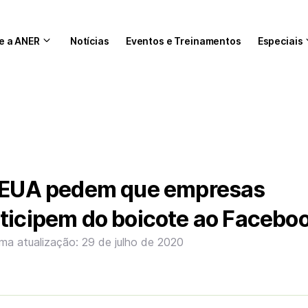
e a ANER
Notícias
Eventos e Treinamentos
Especiais
s EUA pedem que empresas
ticipem do boicote ao Facebo
ima atualização: 29 de julho de 2020