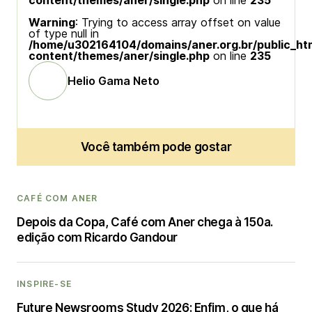
content/themes/aner/single.php
on line
235
Warning
: Trying to access array offset on value
of type null in
/home/u302164104/domains/aner.org.br/public_ht
content/themes/aner/single.php
on line
235
Helio Gama Neto
Você também pode gostar
CAFÉ COM ANER
Depois da Copa, Café com Aner chega à 150a.
edição com Ricardo Gandour
INSPIRE-SE
Future Newsrooms Study 2026: Enfim, o que há