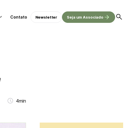
Contato
Newsletter
Seja um Associado
e
4min