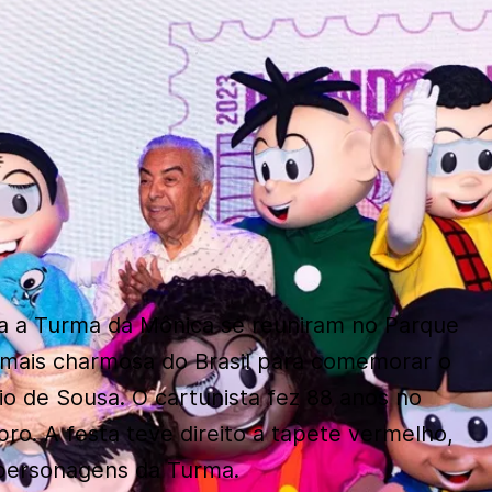
da a Turma da Mônica se reuniram no Parque
 mais charmosa do Brasil para comemorar o
io de Sousa. O cartunista fez 88 anos no
bro. A festa teve direito a tapete vermelho,
personagens da Turma.