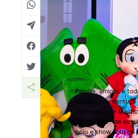
Márcia Miranda
Família, amigos e to
temático da dentuça
aniversário de Mauric
último dia 27 de outu
bolo e show com os 