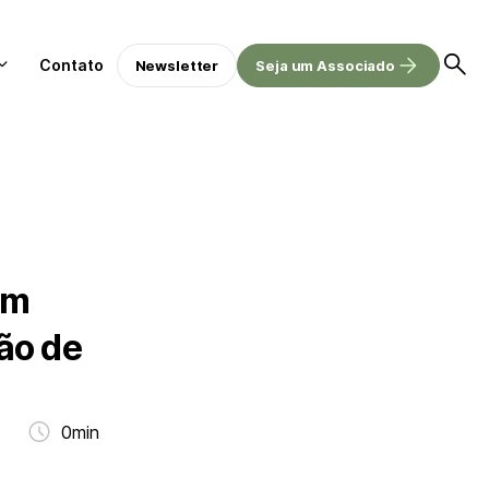
Contato
Newsletter
Seja um Associado
em
ão de
0min