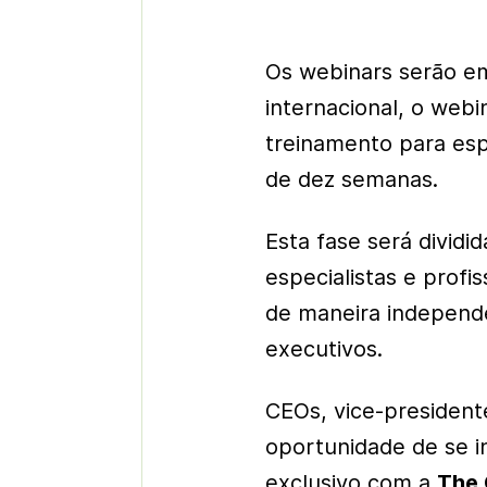
Os webinars serão em
internacional, o web
treinamento para es
de dez semanas.
Esta fase será dividi
especialistas e prof
de maneira independ
executivos.
CEOs, vice-president
oportunidade de se i
exclusivo com a
The 