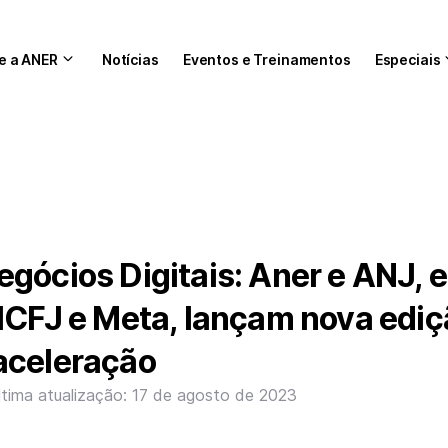
e a ANER
Notícias
Eventos e Treinamentos
Especiais
gócios Digitais: Aner e ANJ, 
ICFJ e Meta, lançam nova ediç
aceleração
ltima atualização: 17 de agosto de 2023