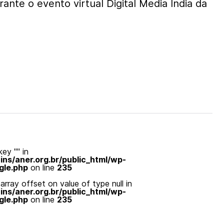
nte o evento virtual Digital Media India da
ey "" in
s/aner.org.br/public_html/wp-
gle.php
on line
235
array offset on value of type null in
s/aner.org.br/public_html/wp-
gle.php
on line
235