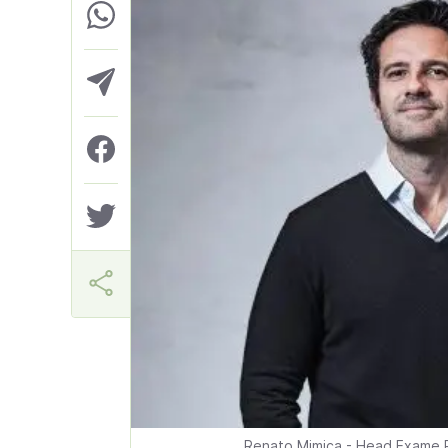
Márcia Miranda
Renato Mimica - Head Exame 