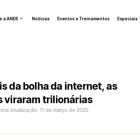
e a ANER
Notícias
Eventos e Treinamentos
Especiais
s da bolha da internet, as
 viraram trilionárias
tima atualização: 11 de março de 2020