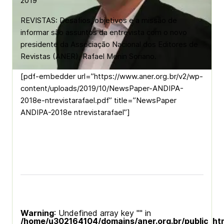
2019
REVISTAS: Desafios, objetivos e a missão de
informar são assuntos da entrevista com o novo
presidente da Associação Nacional dos Editores de
Revistas (ANER), Rafael Menin Soriano.
[pdf-embedder url=”https://www.aner.org.br/v2/wp-
content/uploads/2019/10/NewsPaper-ANDIPA-
2018e-ntrevistarafael.pdf” title=”NewsPaper
ANDIPA-2018e ntrevistarafael”]
Warning
: Undefined array key "" in
/home/u302164104/domains/aner.org.br/public_ht