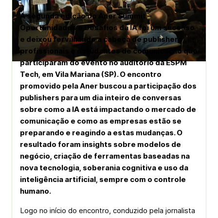
A segunda edição do Aner Summit –
Oportunidades e Desafios da IA foi um sucesso
e deixou fervilhando a cabeça de publishers,
profissionais e estudantes de comunicação que
participaram do evento no auditório da ESPM
Tech, em Vila Mariana (SP). O encontro
promovido pela Aner buscou a participação dos
publishers para um dia inteiro de conversas
sobre como a IA está impactando o mercado de
comunicação e como as empresas estão se
preparando e reagindo a estas mudanças. O
resultado foram insights sobre modelos de
negócio, criação de ferramentas baseadas na
nova tecnologia, soberania cognitiva e uso da
inteligência artificial, sempre com o controle
humano.
Logo no início do encontro, conduzido pela jornalista