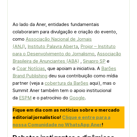
Ao lado da Aner, entidades fundamentais
colaboraram para divulgação e criação do evento,
como
Associação Nacional de Jornais
(ANJ)
,
Instituto Palavra Aberta
,
Projor – Instituto
para o Desenvolvimento do Jornalismo
,
Associação
Brasileira de Anunciantes (ABA)
,
Sinapro SP
e
o
Coar Notícias
, que apoiam a iniciativa. A
Barões
Brand Publishing
deu sua contribuição como mídia
partner (veja a
cobertura da Barões
aqui), mas o
Summit Aner também tem o apoio institucional
da
ESPM
e o patrocínio do
Google
.
Fique em dia com as notícias sobre o mercado
editorial jornalístico!
Clique e entre para a
nossa Comunidade no WhatsApp Aner
!