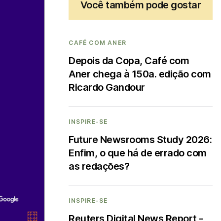
Você também pode gostar
CAFÉ COM ANER
Depois da Copa, Café com
Aner chega à 150a. edição com
Ricardo Gandour
INSPIRE-SE
Future Newsrooms Study 2026:
Enfim, o que há de errado com
as redações?
INSPIRE-SE
Reuters Digital News Report -