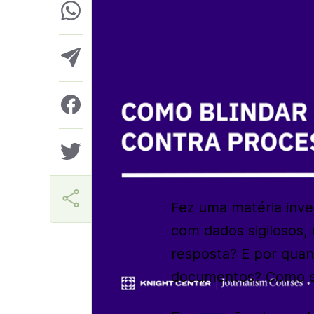
Márcia Miranda
Fez uma matéria inve
com dados sigilosos,
resposta? E por qua
documentos? Como evi