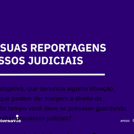
stigativa, que denuncia alguma situação,
 que podem dar margem a direito de
nto tempo você deve se precaver guardando
tar processos judiciais?