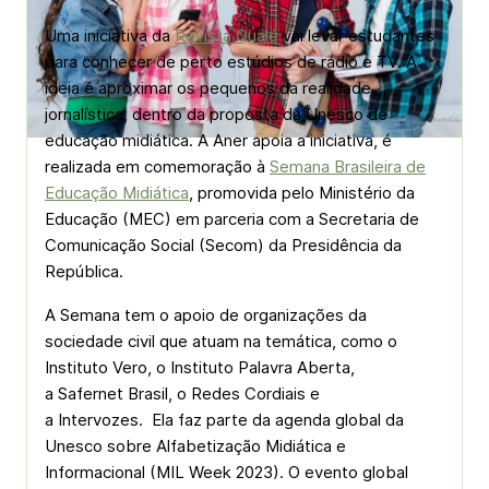
Uma iniciativa da
Revista Qualé
vai levar estudantes
para conhecer de perto estúdios de rádio e TV. A
ideia é aproximar os pequenos da realidade
jornalística, dentro da proposta da Unesco de
educação midiática. A Aner apoia a iniciativa, é
realizada em comemoração à
Semana Brasileira de
Educação Midiática
, promovida pelo Ministério da
Educação (MEC) em parceria com a Secretaria de
Comunicação Social (Secom) da Presidência da
República.
A Semana tem o apoio de organizações da
sociedade civil que atuam na temática, como o
Instituto Vero, o Instituto Palavra Aberta,
a Safernet Brasil, o Redes Cordiais e
a Intervozes. Ela faz parte da agenda global da
Unesco sobre Alfabetização Midiática e
Informacional (MIL Week 2023). O evento global