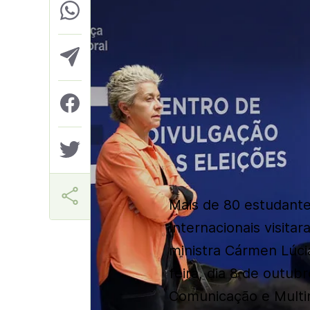
Márcia Miranda
Mais de 80 estudante
Internacionais visit
ministra Cármen Lúcia
feira, dia 8 de outub
Comunicação e Multi