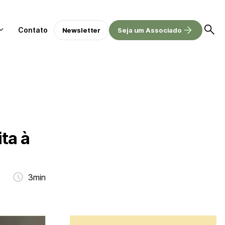
Contato
Newsletter
Seja um Associado
ta à
3min