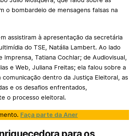
bo Júlio Mosquera, que falou sobre as
com o bombardeio de mensagens falsas na
 assistiram à apresentação da secretária
timídia do TSE, Natália Lambert. Ao lado
 Imprensa, Tatiana Cochlar; de Audiovisual,
ias e Web, Juliana Freitas; ela falou sobre a
 comunicação dentro da Justiça Eleitoral, as
as e os desafios enfrentados,
e o processo eleitoral.
imento.
Faça parte da Aner
nriquecedora para os