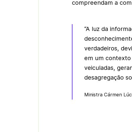
compreendam a comple
“A luz da infor
desconhecimento
verdadeiros, de
em um contexto 
veiculadas, gera
desagregação so
Ministra Cármen Lúc