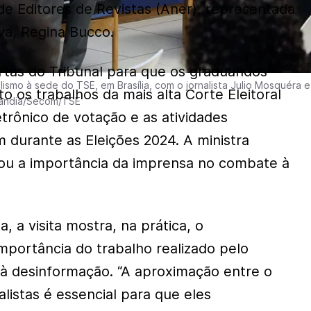
de Editores de Revistas (Aner), representada
va, Regina Bucco.
portas do Tribunal para que os graduandos
lismo à sede do TSE, em Brasília, com o jornalista Julio Mosquéra e
 os trabalhos da mais alta Corte Eleitoral
Cândia/Secom/TSE
etrônico de votação e as atividades
m durante as Eleições 2024. A ministra
ou a importância da imprensa no combate à
 a visita mostra, na prática, o
importância do trabalho realizado pelo
à desinformação. “A aproximação entre o
alistas é essencial para que eles