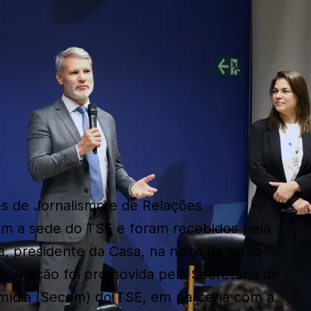
s de Jornalismo e de Relações
aram a sede do TSE e foram recebidos pela
, presidente da Casa, na noite da terça-
ro. A ação foi promovida pela Secretaria de
mídia (Secom) do TSE, em parceria com a