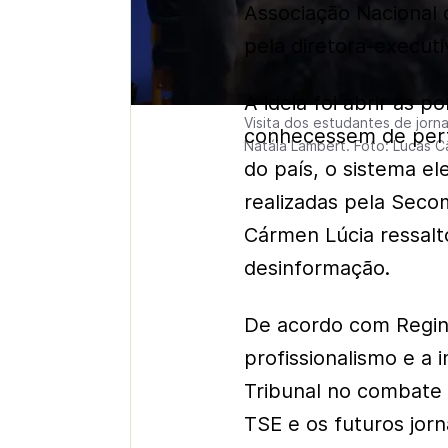
Associação Nacional 
pela diretora-executi
A ideia foi abrir as 
Visita dos estudantes de jorna
conhecessem de perto
Natáia Lambert. Foto: Lucas 
do país, o sistema el
realizadas pela Seco
Cármen Lúcia ressalt
desinformação.
De acordo com Regina,
profissionalismo e a 
Tribunal no combate 
TSE e os futuros jorn