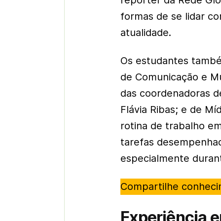
repórter da Rede Glo
formas de se lidar 
atualidade.
Os estudantes também
de Comunicação e Mul
das coordenadoras de
Flávia Ribas; e de Míd
rotina de trabalho em
tarefas desempenhad
especialmente durant
Compartilhe conhec
Experiência e