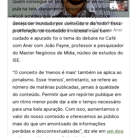
Quem consegue ler toda a avalanche de notícias que
pula na tela, diariamente, disputando a atenção?
Você acredita que efetivamente o seu público
Conteúdo menos é mais: João Payne defende menos
deseja ser inundado por conteúdo o dia todo? Essa
quantidade e mais qualidade. Imagem: Café com Aner
proliferação de conteúdo x material mais bem-
cuidado e apurado foi o tema do debate no Café
com Aner com João Payne, professor e pesquisador
do Master Negócios de Mídia, núcleo de estudos do
ISE.
“O conceito de ‘menos é mais’ também se aplica ao
jornalismo. Esse ‘menos’, entretanto, se refere ao
número de matérias publicadas, jamais à qualidade
do conteúdo. Permitir que um repórter publique em
um ritmo menor pode dar a ele o tempo necessário
para uma bela apuração. Com isso, aumentamos o
valor do nosso conteúdo e oferecemos ao público
mais do que um amontoado de informações
perdidas e descontextualizadas”, diz ele em
um dos