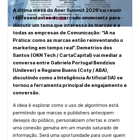
A última mesa do Aner Summit 2026 vai reunir
representantes do mercado anunciante para
discutir um tema que interessa às marcas e a
todas as empresas de Comunicação: “IA na
Prática: como as marcas estão reinventando o
marketing em tempo real”. Demetrios dos
Santos (OKN Tech / CartaCapital) vai mediar a
conversa entre Gabriela Portugal Bendzius
(Unilever) e Regiane Bueno (Coty / ABA),
discutindo como a Inteligência Artificial (IA) se
tornou a ferramenta principal de engajamento e
conversão.
A ideia é explorar como o uso de algoritmos está
permitindo que marcas e publishers antecipem
desejos do público, personalizem ofertas e criem
uma conexão genuína em um mundo saturado de
informação. Será uma oportunidade para ouvir quem