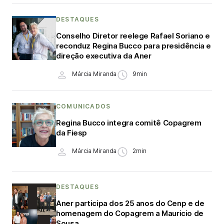
DESTAQUES
Conselho Diretor reelege Rafael Soriano e
reconduz Regina Bucco para presidência e
direção executiva da Aner
Márcia Miranda
9min
COMUNICADOS
Regina Bucco integra comitê Copagrem
da Fiesp
Márcia Miranda
2min
DESTAQUES
Aner participa dos 25 anos do Cenp e de
homenagem do Copagrem a Mauricio de
Sousa