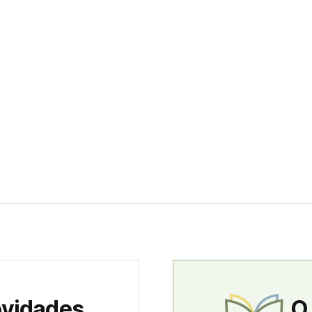
ovidades
O