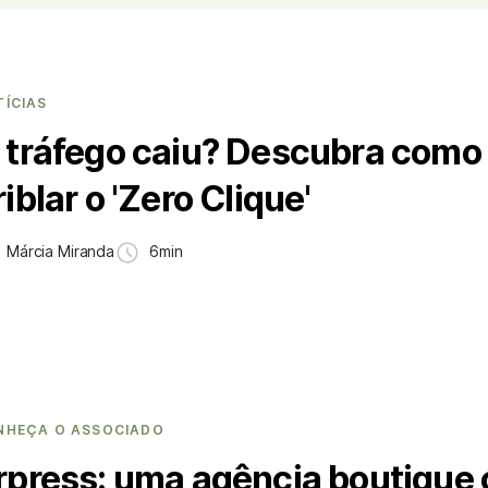
TÍCIAS
 tráfego caiu? Descubra como
riblar o 'Zero Clique'
Márcia Miranda
6min
NHEÇA O ASSOCIADO
rpress: uma agência boutique