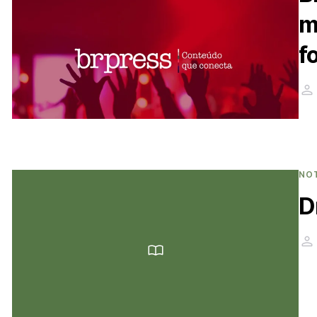
m
f
NO
D