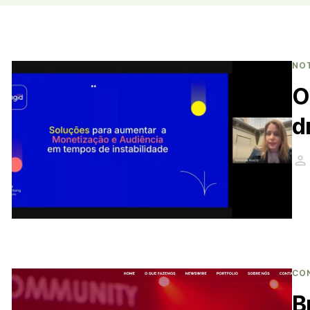
NO
O
d
CO
B