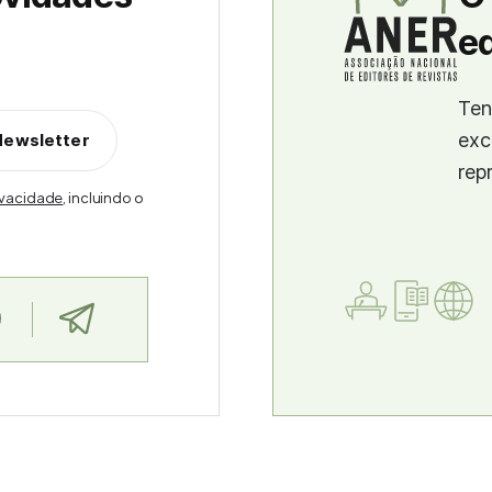
ed
Ten
exc
Newsletter
rep
rivacidade
, incluindo o