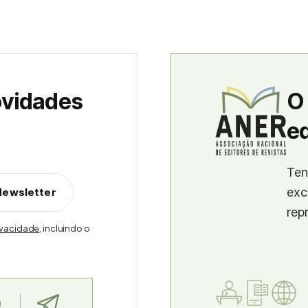
ovidades
O
ed
Ten
exc
Newsletter
rep
rivacidade
, incluindo o