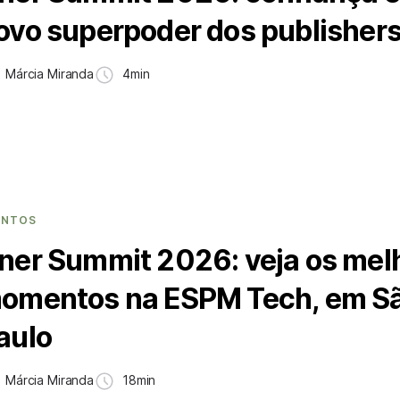
ovo superpoder dos publisher
Márcia Miranda
4min
ENTOS
ner Summit 2026: veja os mel
omentos na ESPM Tech, em S
aulo
Márcia Miranda
18min