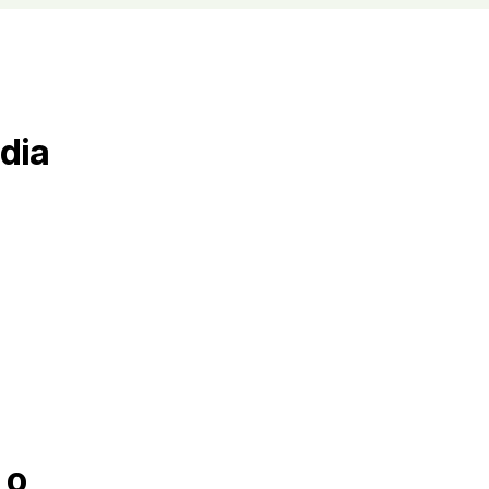
dia
 o