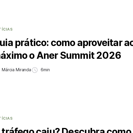
TÍCIAS
uia prático: como aproveitar a
áximo o Aner Summit 2026
Márcia Miranda
6min
TÍCIAS
 tráfego caiu? Descubra como