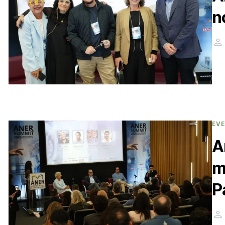
n
EV
A
m
P