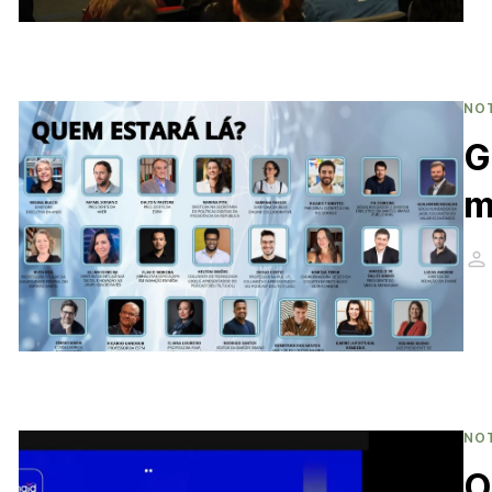
NO
G
m
NO
O