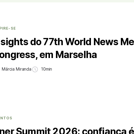
PIRE-SE
nsights do 77th World News Me
ongress, em Marselha
Márcia Miranda
10min
ENTOS
ner Summit 2026: confiança é