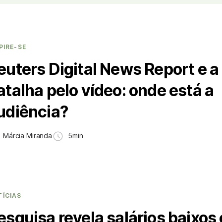
PIRE-SE
euters Digital News Report e a
atalha pelo vídeo: onde está a
udiência?
Márcia Miranda
5min
TÍCIAS
esquisa revela salários baixos 