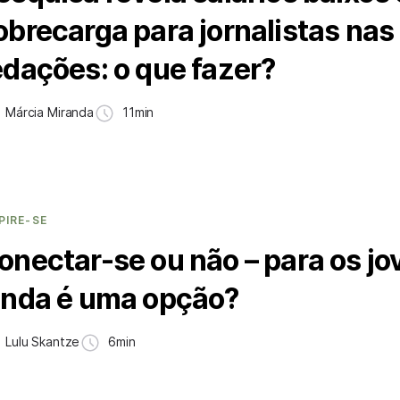
obrecarga para jornalistas nas
edações: o que fazer?
Márcia Miranda
11min
PIRE-SE
onectar-se ou não – para os jo
inda é uma opção?
Lulu Skantze
6min