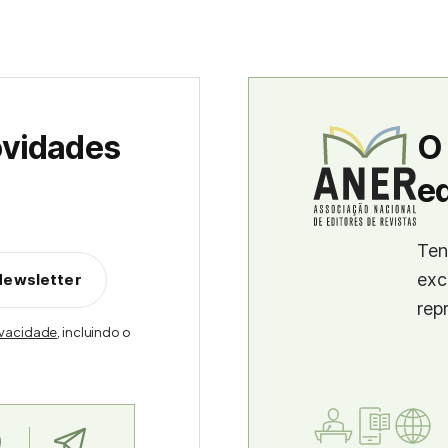
ovidades
O
ed
Ten
exc
Newsletter
rep
rivacidade
, incluindo o