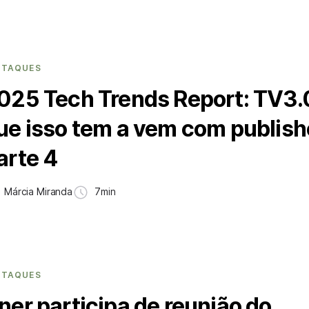
STAQUES
025 Tech Trends Report: TV3.
ue isso tem a vem com publish
arte 4
Márcia Miranda
7min
STAQUES
ner participa de reunião do