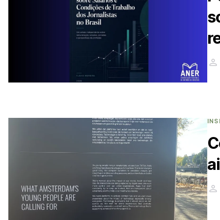
s
r
INS
C
a