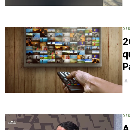
DE
2
q
P
DE
A