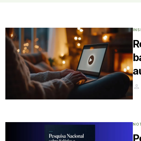
INS
R
b
a
NO
P