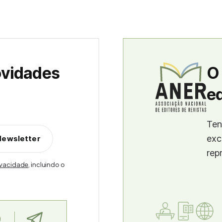
ovidades
O
ed
Ten
exc
Newsletter
rep
rivacidade
, incluindo o