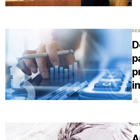
DE
D
p
p
i
NO
A