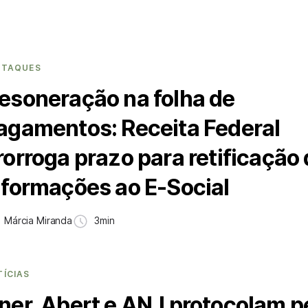
STAQUES
esoneração na folha de
agamentos: Receita Federal
rorroga prazo para retificação
nformações ao E-Social
Márcia Miranda
3min
TÍCIAS
ner, Abert e ANJ protocolam p