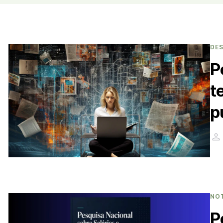
DE
P
t
p
NO
P