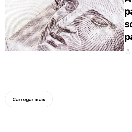
p
s
p
Carregar mais