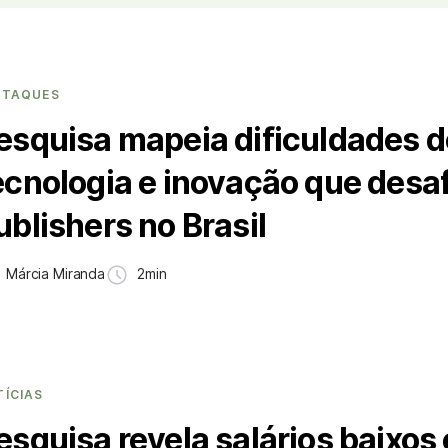
STAQUES
esquisa mapeia dificuldades d
ecnologia e inovação que desa
ublishers no Brasil
Márcia Miranda
2min
TÍCIAS
esquisa revela salários baixos 