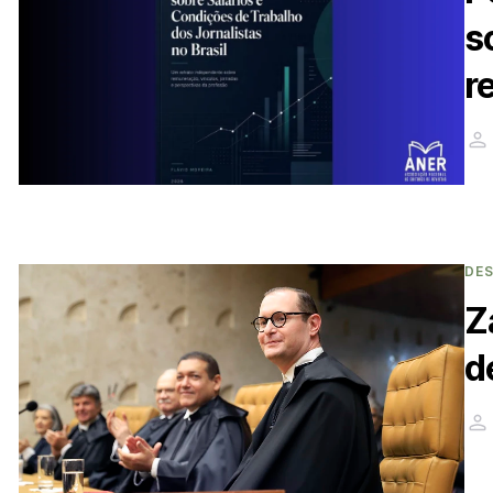
s
r
DE
Z
d